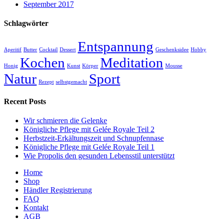
September 2017
Schlagwörter
Entspannung
Aperitif
Butter
Cocktail
Dessert
Geschenksidee
Hobby
Kochen
Meditation
Honig
Kunst
Körper
Mousse
Natur
Sport
Rezept
selbstgemacht
Recent Posts
Wir schmieren die Gelenke
Königliche Pflege mit Gelée Royale Teil 2
Herbstzeit-Erkältungszeit und Schnupfennase
Königliche Pflege mit Gelée Royale Teil 1
Wie Propolis den gesunden Lebensstil unterstützt
Home
Shop
Händler Registrierung
FAQ
Kontakt
AGB