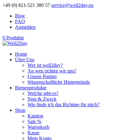
+49 (0) 821-521 380 57
service@well2day.eu
Blog
FAQ
Anmelden
0 Produkte
Home
Über Uns
Wer ist well2day?
An wen richten wir uns?
Unsere Partner
Wissenschaftliche Hintergründe
Bienenprodukte
Welche gibt es?
Sinn & Zweck
Wie finde ich das Richtige für mich?
Shop
Katalog
Sale %
Warenkorb
Kasse
Mein Konto