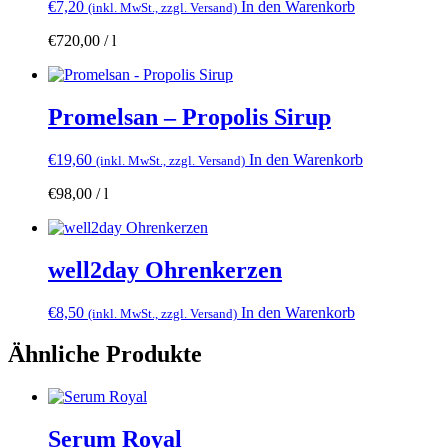
€
7,20
In den Warenkorb
(inkl. MwSt., zzgl. Versand)
€
720,00
/
l
Promelsan – Propolis Sirup
€
19,60
In den Warenkorb
(inkl. MwSt., zzgl. Versand)
€
98,00
/
l
well2day Ohrenkerzen
€
8,50
In den Warenkorb
(inkl. MwSt., zzgl. Versand)
Ähnliche Produkte
Serum Royal