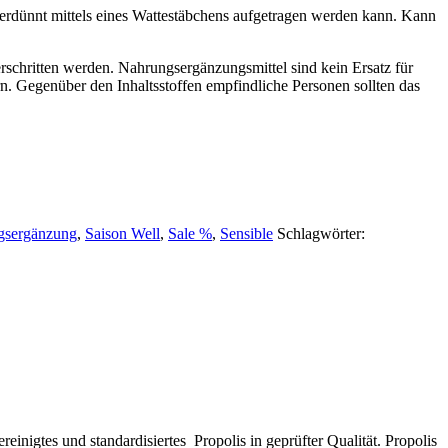
rdünnt mittels eines Wattestäbchens aufgetragen werden kann. Kann
schritten werden. Nahrungsergänzungsmittel sind kein Ersatz für
 Gegenüber den Inhaltsstoffen empfindliche Personen sollten das
gsergänzung
,
Saison Well
,
Sale %
,
Sensible
Schlagwörter:
inigtes und standardisiertes Propolis in geprüfter Qualität. Propolis