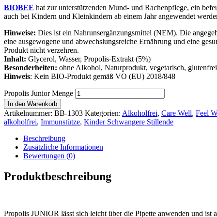
BIOBEE
hat zur unterstützenden Mund- und Rachenpflege, ein befe
auch bei Kindern und Kleinkindern ab einem Jahr angewendet werde
Hinweise:
Dies ist ein Nahrunsergänzungsmittel (NEM). Die angegebe
eine ausgewogene und abwechslungsreiche Ernährung und eine gesund
Produkt nicht verzehren.
Inhalt:
Glycerol, Wasser, Propolis-Extrakt (5%)
Besonderheiten:
ohne Alkohol, Naturprodukt, vegetarisch, glutenfrei, l
Hinweis
: Kein BIO-Produkt gemäß VO (EU) 2018/848
Propolis Junior Menge
In den Warenkorb
Artikelnummer:
BB-1303
Kategorien:
Alkoholfrei
,
Care Well
,
Feel W
alkoholfrei
,
Immunstütze
,
Kinder Schwangere Stillende
Beschreibung
Zusätzliche Informationen
Bewertungen (0)
Produktbeschreibung
Propolis JUNIOR lässt sich leicht über die Pipette anwenden und ist 