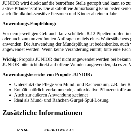
JUNIOR wird direkt auf die betroffene Stelle getropft und kann so 
aktive Pflanzenstoffe. Die alkoholfreie Juniorlösung kann bedenkenlo
auch für alkohol-sensitive Personen und Kinder ab einem Jahr.
Anwendungs-Empfehlung:
Vor dem jeweiligen Gebrauch kurz schütteln. 8-12 Pipettentropfen i
oder auch zum unverdünnten Auftragen mittels eines Wattestäbchens g
anwenden. Die Anwendung der Mundspülung ist bedenkenlos, auch we
angewendet werden. Wenn keine Veränderung eintritt, bitte eine Fach
Wichig:
Propolis JUNIOR darf nicht angewendet werden bei bekannten
JUNIOR bittenicht direkt auf offene Wunden angewenden, da es zu 
Anwendungsbereiche von Propolis JUNIOR:
Unterstützt die Pflege von Mund- und Rachenraum; z.B.. bei
Enthält natürlich vorkommende, antioxidative Pflanzenstoffe au
Auch zur äußeren Anwendung geeignet
Ideal als Mund- und Rahchen-Gurgel-Spül-Lösung
Zusätzliche Informationen
EAN:
4260611830144