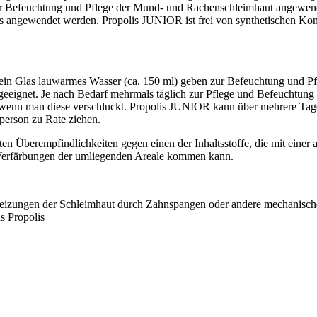
zur Befeuchtung und Pflege der Mund- und Rachenschleimhaut angewend
s angewendet werden. Propolis JUNIOR ist frei von synthetischen Konser
n ein Glas lauwarmes Wasser (ca. 150 ml) geben zur Befeuchtung und 
eeignet. Je nach Bedarf mehrmals täglich zur Pflege und Befeuchtung 
nn man diese verschluckt. Propolis JUNIOR kann über mehrere Tage 
person zu Rate ziehen.
 Überempfindlichkeiten gegen einen der Inhaltsstoffe, die mit einer a
Verfärbungen der umliegenden Areale kommen kann.
 Reizungen der Schleimhaut durch Zahnspangen oder andere mechanis
s Propolis