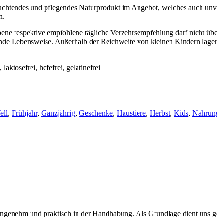
uchtendes und pflegendes Naturprodukt im Angebot, welches auch unve
n.
ne respektive empfohlene tägliche Verzehrsempfehlung darf nicht über
e Lebensweise. Außerhalb der Reichweite von kleinen Kindern lagern.
aktosefrei, hefefrei, gelatinefrei
ell
,
Frühjahr
,
Ganzjährig
,
Geschenke
,
Haustiere
,
Herbst
,
Kids
,
Nahrun
angenehm und praktisch in der Handhabung. Als Grundlage dient uns gere