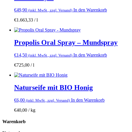
€
49,90
In den Warenkorb
(inkl. MwSt., zzgl. Versand)
€
1.663,33
/
l
Propolis Oral Spray – Mundspray
€
14,50
In den Warenkorb
(inkl. MwSt., zzgl. Versand)
€
725,00
/
l
Naturseife mit BIO Honig
€
6,00
In den Warenkorb
(inkl. MwSt., zzgl. Versand)
€
40,00
/
kg
Warenkorb