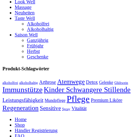
Look Well
Massage
Neuheiten
Taste Well
Alkoholfrei
Alkoholhaltig
Saison Well
Ganzjährig
Frühjahr
Herbst
Geschenke
Produkt-Schlagwörter
Atemwege
Arthrose
Detox
Gelenke
alkoholfrei
alkoholhaltig
Glühwein
Immunstütze
Kinder Schwangere Stillende
Pflege
Leistungsfähigkeit
Premium Liköre
Mundpflege
Regeneration
Sensitive
Vitalität
Spray
Home
Shop
Händler Registrierung
FAQ