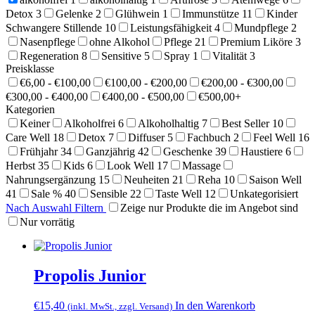
Detox
3
Gelenke
2
Glühwein
1
Immunstütze
11
Kinder
Schwangere Stillende
10
Leistungsfähigkeit
4
Mundpflege
2
Nasenpflege
ohne Alkohol
Pflege
21
Premium Liköre
3
Regeneration
8
Sensitive
5
Spray
1
Vitalität
3
Preisklasse
€6,00 - €100,00
€100,00 - €200,00
€200,00 - €300,00
€300,00 - €400,00
€400,00 - €500,00
€500,00+
Kategorien
Keiner
Alkoholfrei
6
Alkoholhaltig
7
Best Seller
10
Care Well
18
Detox
7
Diffuser
5
Fachbuch
2
Feel Well
16
Frühjahr
34
Ganzjährig
42
Geschenke
39
Haustiere
6
Herbst
35
Kids
6
Look Well
17
Massage
Nahrungsergänzung
15
Neuheiten
21
Reha
10
Saison Well
41
Sale %
40
Sensible
22
Taste Well
12
Unkategorisiert
Nach Auswahl Filtern
Zeige nur Produkte die im Angebot sind
Nur vorrätig
Propolis Junior
€
15,40
In den Warenkorb
(inkl. MwSt., zzgl. Versand)