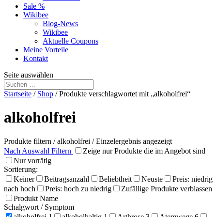
Sale %
Wikibee
Blog-News
Wikibee
Aktuelle Coupons
Meine Vorteile
Kontakt
Seite auswählen
Startseite
/
Shop
/ Produkte verschlagwortet mit „alkoholfrei“
alkoholfrei
Produkte filtern
/
alkoholfrei
/ Einzelergebnis angezeigt
Nach Auswahl Filtern
Zeige nur Produkte die im Angebot sind
Nur vorrätig
Sortierung:
Keiner
Beitragsanzahl
Beliebtheit
Neuste
Preis: niedrig
nach hoch
Preis: hoch zu niedrig
Zufällige Produkte verblassen
Produkt Name
Schalgwort / Symptom
alkoholfrei
1
alkoholhaltig
1
Arthrose
3
Atemwege
6