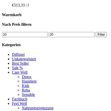
€
513,33
/
l
Warenkorb
Nach Preis filtern
Filter
Kategorien
Diffuser
Unkategorisiert
Best Seller
Sale %
Care Well
Detox
Haustiere
Kids
Reha
Sensible
Fachbuch
Feel Well
Nahrungsergänzung