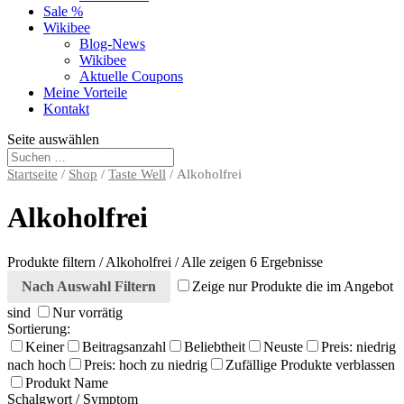
Sale %
Wikibee
Blog-News
Wikibee
Aktuelle Coupons
Meine Vorteile
Kontakt
Seite auswählen
Startseite
/
Shop
/
Taste Well
/ Alkoholfrei
Alkoholfrei
Produkte filtern
/
Alkoholfrei
/ Alle zeigen 6 Ergebnisse
Nach Auswahl Filtern
Zeige nur Produkte die im Angebot
sind
Nur vorrätig
Sortierung:
Keiner
Beitragsanzahl
Beliebtheit
Neuste
Preis: niedrig
nach hoch
Preis: hoch zu niedrig
Zufällige Produkte verblassen
Produkt Name
Schalgwort / Symptom