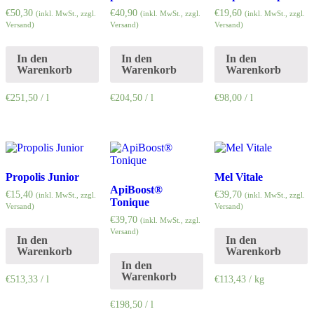
€
50,30
€
40,90
€
19,60
(inkl. MwSt., zzgl.
(inkl. MwSt., zzgl.
(inkl. MwSt., zzgl.
Versand)
Versand)
Versand)
In den
In den
In den
Warenkorb
Warenkorb
Warenkorb
€
251,50
/
l
€
204,50
/
l
€
98,00
/
l
Propolis Junior
Mel Vitale
ApiBoost®
€
15,40
€
39,70
(inkl. MwSt., zzgl.
(inkl. MwSt., zzgl.
Tonique
Versand)
Versand)
€
39,70
(inkl. MwSt., zzgl.
Versand)
In den
In den
Warenkorb
Warenkorb
In den
Warenkorb
€
513,33
/
l
€
113,43
/
kg
€
198,50
/
l