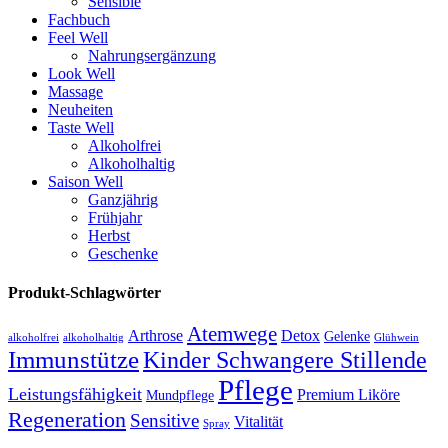
Sensible
Fachbuch
Feel Well
Nahrungsergänzung
Look Well
Massage
Neuheiten
Taste Well
Alkoholfrei
Alkoholhaltig
Saison Well
Ganzjährig
Frühjahr
Herbst
Geschenke
Produkt-Schlagwörter
Atemwege
Arthrose
Detox
Gelenke
alkoholfrei
alkoholhaltig
Glühwein
Immunstütze
Kinder Schwangere Stillende
Pflege
Leistungsfähigkeit
Premium Liköre
Mundpflege
Regeneration
Sensitive
Vitalität
Spray