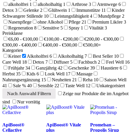
alkoholfrei
1
alkoholhaltig
1
Arthrose
3
Atemwege
6
Detox
3
Gelenke
2
Glühwein
1
Immunstütze
11
Kinder
Schwangere Stillende
10
Leistungsfähigkeit
4
Mundpflege
2
Nasenpflege
ohne Alkohol
Pflege
21
Premium Liköre
3
Regeneration
8
Sensitive
5
Spray
1
Vitalität
3
Preisklasse
€6,00 - €100,00
€100,00 - €200,00
€200,00 - €300,00
€300,00 - €400,00
€400,00 - €500,00
€500,00+
Kategorien
Keiner
Alkoholfrei
6
Alkoholhaltig
7
Best Seller
10
Care Well
18
Detox
7
Diffuser
5
Fachbuch
2
Feel Well
16
Frühjahr
34
Ganzjährig
42
Geschenke
39
Haustiere
6
Herbst
35
Kids
6
Look Well
17
Massage
Nahrungsergänzung
15
Neuheiten
21
Reha
10
Saison Well
41
Sale %
40
Sensible
22
Taste Well
12
Unkategorisiert
Nach Auswahl Filtern
Zeige nur Produkte die im Angebot
sind
Nur vorrätig
ApiBoost®
ApiBoost® Vitale
Promelsan –
Cellactive
plus
Propolis Sirup