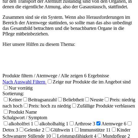
für den Transport der Atemluft zuständig sind von den Organen, in
denen die eigentliche Atmung, also der Gasaustausch, stattfindet.
Zusammen sind sie ein System. Wenn also Herausforderungen im
Bereich der Atemwege stattinden, so sollte man das also unbedingt
das Gesamtbild betrachten und die benachbarten Organe in die
Pflege mitbeinbeziehen.
Hier unsere Hilfen zu diesem Thema:
Produkte filtern
/
Atemwege
/ Alle zeigen 6 Ergebnisse
Nach Auswahl Filtern
Zeige nur Produkte die im Angebot sind
Nur vorrätig
Sortierung:
Keiner
Beitragsanzahl
Beliebtheit
Neuste
Preis: niedrig
nach hoch
Preis: hoch zu niedrig
Zufällige Produkte verblassen
Produkt Name
Schalgwort / Symptom
alkoholfrei
1
alkoholhaltig
1
Arthrose
3
Atemwege
6
Detox
3
Gelenke
2
Glühwein
1
Immunstütze
11
Kinder
Schwangere Stillende
10
Leistungsfähigkeit
4
Mundpflege
2