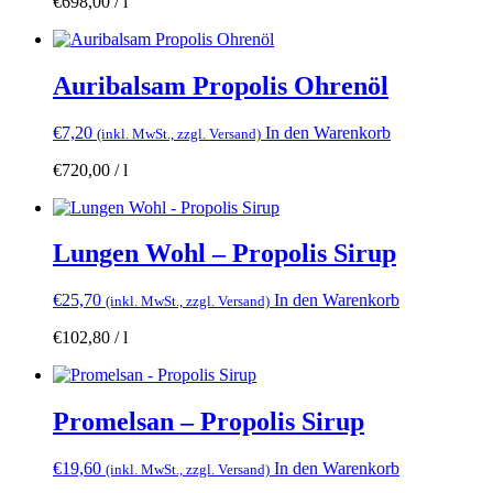
€
698,00
/
l
Auribalsam Propolis Ohrenöl
€
7,20
In den Warenkorb
(inkl. MwSt., zzgl. Versand)
€
720,00
/
l
Lungen Wohl – Propolis Sirup
€
25,70
In den Warenkorb
(inkl. MwSt., zzgl. Versand)
€
102,80
/
l
Promelsan – Propolis Sirup
€
19,60
In den Warenkorb
(inkl. MwSt., zzgl. Versand)