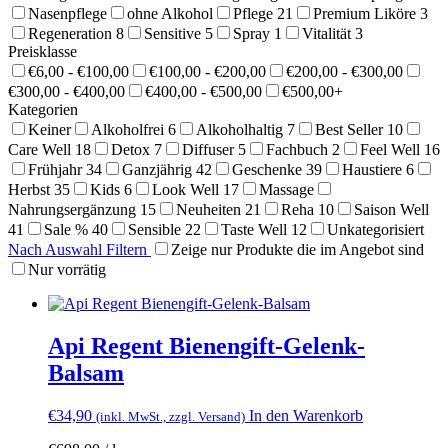
Nasenpflege
ohne Alkohol
Pflege
21
Premium Liköre
3
Regeneration
8
Sensitive
5
Spray
1
Vitalität
3
Preisklasse
€6,00 - €100,00
€100,00 - €200,00
€200,00 - €300,00
€300,00 - €400,00
€400,00 - €500,00
€500,00+
Kategorien
Keiner
Alkoholfrei
6
Alkoholhaltig
7
Best Seller
10
Care Well
18
Detox
7
Diffuser
5
Fachbuch
2
Feel Well
16
Frühjahr
34
Ganzjährig
42
Geschenke
39
Haustiere
6
Herbst
35
Kids
6
Look Well
17
Massage
Nahrungsergänzung
15
Neuheiten
21
Reha
10
Saison Well
41
Sale %
40
Sensible
22
Taste Well
12
Unkategorisiert
Nach Auswahl Filtern
Zeige nur Produkte die im Angebot sind
Nur vorrätig
Api Regent Bienengift-Gelenk-
Balsam
€
34,90
In den Warenkorb
(inkl. MwSt., zzgl. Versand)