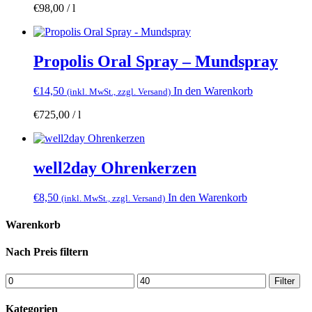
€
98,00
/
l
Propolis Oral Spray – Mundspray
€
14,50
In den Warenkorb
(inkl. MwSt., zzgl. Versand)
€
725,00
/
l
well2day Ohrenkerzen
€
8,50
In den Warenkorb
(inkl. MwSt., zzgl. Versand)
Warenkorb
Nach Preis filtern
Filter
Kategorien