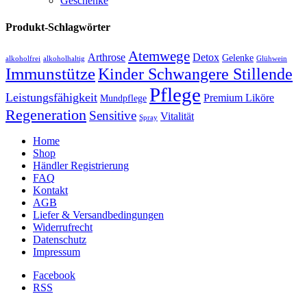
Geschenke
Produkt-Schlagwörter
Atemwege
Arthrose
Detox
Gelenke
alkoholfrei
alkoholhaltig
Glühwein
Immunstütze
Kinder Schwangere Stillende
Pflege
Leistungsfähigkeit
Premium Liköre
Mundpflege
Regeneration
Sensitive
Vitalität
Spray
Home
Shop
Händler Registrierung
FAQ
Kontakt
AGB
Liefer & Versandbedingungen
Widerrufrecht
Datenschutz
Impressum
Facebook
RSS