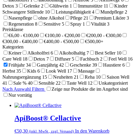
Detox
3
Gelenke
2
Glühwein
1
Immunstütze
11
Kinder
Schwangere Stillende
10
Leistungsfähigkeit
4
Mundpflege
2
Nasenpflege
ohne Alkohol
Pflege
21
Premium Liköre
3
Regeneration
8
Sensitive
5
Spray
1
Vitalität
3
Preisklasse
€6,00 - €100,00
€100,00 - €200,00
€200,00 - €300,00
€300,00 - €400,00
€400,00 - €500,00
€500,00+
Kategorien
Keiner
Alkoholfrei
6
Alkoholhaltig
7
Best Seller
10
Care Well
18
Detox
7
Diffuser
5
Fachbuch
2
Feel Well
16
Frühjahr
34
Ganzjährig
42
Geschenke
39
Haustiere
6
Herbst
35
Kids
6
Look Well
17
Massage
Nahrungsergänzung
15
Neuheiten
21
Reha
10
Saison Well
41
Sale %
40
Sensible
22
Taste Well
12
Unkategorisiert
Nach Auswahl Filtern
Zeige nur Produkte die im Angebot sind
Nur vorrätig
ApiBoost® Cellactive
€
50,30
In den Warenkorb
(inkl. MwSt., zzgl. Versand)