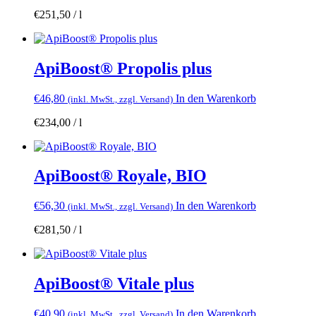
€
251,50
/
l
ApiBoost® Propolis plus
€
46,80
In den Warenkorb
(inkl. MwSt., zzgl. Versand)
€
234,00
/
l
ApiBoost® Royale, BIO
€
56,30
In den Warenkorb
(inkl. MwSt., zzgl. Versand)
€
281,50
/
l
ApiBoost® Vitale plus
€
40,90
In den Warenkorb
(inkl. MwSt., zzgl. Versand)