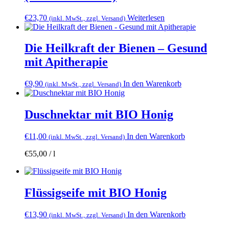
€
23,70
Weiterlesen
(inkl. MwSt., zzgl. Versand)
Die Heilkraft der Bienen – Gesund
mit Apitherapie
€
9,90
In den Warenkorb
(inkl. MwSt., zzgl. Versand)
Duschnektar mit BIO Honig
€
11,00
In den Warenkorb
(inkl. MwSt., zzgl. Versand)
€
55,00
/
l
Flüssigseife mit BIO Honig
€
13,90
In den Warenkorb
(inkl. MwSt., zzgl. Versand)