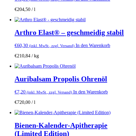
€
204,50
/
l
Arthro Elast® – geschmeidig stabil
€
60,30
In den Warenkorb
(inkl. MwSt., zzgl. Versand)
€
210,84
/
kg
Auribalsam Propolis Ohrenöl
€
7,20
In den Warenkorb
(inkl. MwSt., zzgl. Versand)
€
720,00
/
l
Bienen-Kalender-Apitherapie
(Limited Edition)