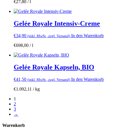
€
27,80
/
l
Gelée Royale Intensiv-Creme
€
34,90
In den Warenkorb
(inkl. MwSt., zzgl. Versand)
€
698,00
/
l
Gelée Royale Kapseln, BIO
€
41,50
In den Warenkorb
(inkl. MwSt., zzgl. Versand)
€
1.092,11
/
kg
1
2
3
→
Warenkorb