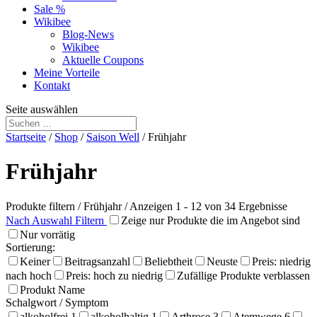
Sale %
Wikibee
Blog-News
Wikibee
Aktuelle Coupons
Meine Vorteile
Kontakt
Seite auswählen
Startseite
/
Shop
/
Saison Well
/ Frühjahr
Frühjahr
Produkte filtern
/
Frühjahr
/ Anzeigen 1 - 12 von 34 Ergebnisse
Nach Auswahl Filtern
Zeige nur Produkte die im Angebot sind
Nur vorrätig
Sortierung:
Keiner
Beitragsanzahl
Beliebtheit
Neuste
Preis: niedrig
nach hoch
Preis: hoch zu niedrig
Zufällige Produkte verblassen
Produkt Name
Schalgwort / Symptom
alkoholfrei
1
alkoholhaltig
1
Arthrose
3
Atemwege
6