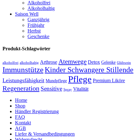
Alkoholfrei
Alkoholhaltig
Saison Well
Ganzjährig
Frühjahr
Herbst
Geschenke
Produkt-Schlagwörter
Atemwege
Arthrose
Detox
Gelenke
alkoholfrei
alkoholhaltig
Glühwein
Immunstütze
Kinder Schwangere Stillende
Pflege
Leistungsfähigkeit
Premium Liköre
Mundpflege
Regeneration
Sensitive
Vitalität
Spray
Home
Shop
Händler Registrierung
FAQ
Kontakt
AGB
Liefer & Versandbedingungen
Widerrufrecht