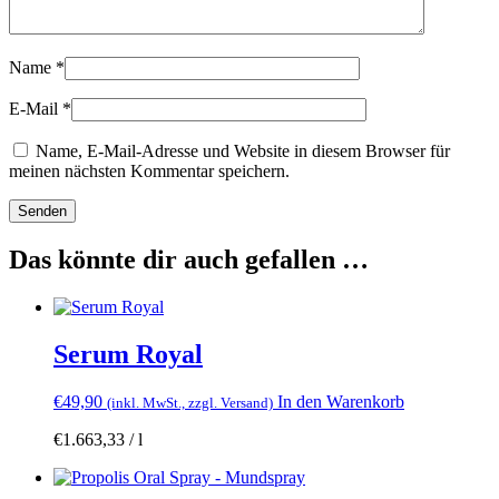
Name
*
E-Mail
*
Name, E-Mail-Adresse und Website in diesem Browser für
meinen nächsten Kommentar speichern.
Das könnte dir auch gefallen …
Serum Royal
€
49,90
In den Warenkorb
(inkl. MwSt., zzgl. Versand)
€
1.663,33
/
l