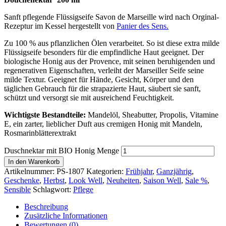
Sanft pflegende Flüssigseife Savon de Marseille wird nach Orginal-
Rezeptur im Kessel hergestellt von
Panier des Sens.
Zu 100 % aus pflanzlichen Ölen verarbeitet. So ist diese extra milde
Flüssigseife besonders für die empfindliche Haut geeignet. Der
biologische Honig aus der Provence, mit seinen beruhigenden und
regenerativen Eigenschaften, verleiht der Marseiller Seife seine
milde Textur. Geeignet für Hände, Gesicht, Körper und den
täglichen Gebrauch für die strapazierte Haut, säubert sie sanft,
schützt und versorgt sie mit ausreichend Feuchtigkeit.
Wichtigste Bestandteile:
Mandelöl, Sheabutter, Propolis, Vitamine
E, ein zarter, lieblicher Duft aus cremigen Honig mit Mandeln,
Rosmarinblätterextrakt
Duschnektar mit BIO Honig Menge
In den Warenkorb
Artikelnummer:
PS-1807
Kategorien:
Frühjahr
,
Ganzjährig
,
Geschenke
,
Herbst
,
Look Well
,
Neuheiten
,
Saison Well
,
Sale %
,
Sensible
Schlagwort:
Pflege
Beschreibung
Zusätzliche Informationen
Bewertungen (0)