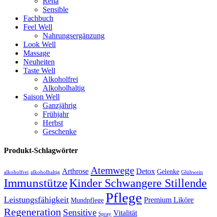
Reha
Sensible
Fachbuch
Feel Well
Nahrungsergänzung
Look Well
Massage
Neuheiten
Taste Well
Alkoholfrei
Alkoholhaltig
Saison Well
Ganzjährig
Frühjahr
Herbst
Geschenke
Produkt-Schlagwörter
Atemwege
Arthrose
Detox
Gelenke
alkoholfrei
alkoholhaltig
Glühwein
Immunstütze
Kinder Schwangere Stillende
Pflege
Leistungsfähigkeit
Premium Liköre
Mundpflege
Regeneration
Sensitive
Vitalität
Spray