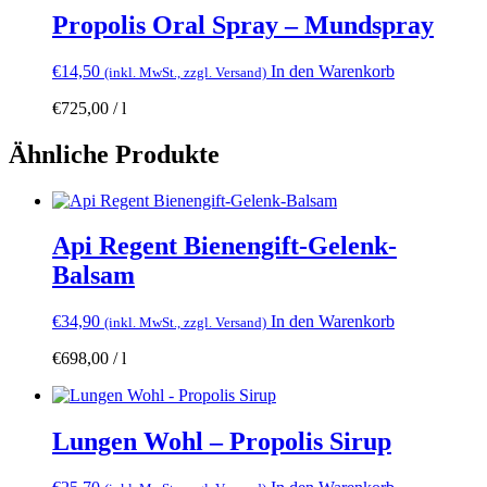
Propolis Oral Spray – Mundspray
€
14,50
In den Warenkorb
(inkl. MwSt., zzgl. Versand)
€
725,00
/
l
Ähnliche Produkte
Api Regent Bienengift-Gelenk-
Balsam
€
34,90
In den Warenkorb
(inkl. MwSt., zzgl. Versand)
€
698,00
/
l
Lungen Wohl – Propolis Sirup