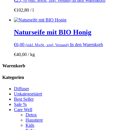
€
25,70
In den Warenkorb
(inkl. MwSt., zzgl. Versand)
€
102,80
/
l
Naturseife mit BIO Honig
€
6,00
In den Warenkorb
(inkl. MwSt., zzgl. Versand)
€
40,00
/
kg
Warenkorb
Kategorien
Diffuser
Unkategorisiert
Best Seller
Sale %
Care Well
Detox
Haustiere
Kids