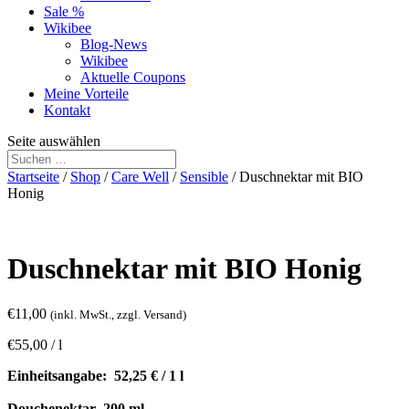
Sale %
Wikibee
Blog-News
Wikibee
Aktuelle Coupons
Meine Vorteile
Kontakt
Seite auswählen
Startseite
/
Shop
/
Care Well
/
Sensible
/ Duschnektar mit BIO
Honig
Duschnektar mit BIO Honig
€
11,00
(inkl. MwSt., zzgl. Versand)
€
55,00
/
l
Einheitsangabe: 52,25 € / 1 l
Douchenektar
200 ml