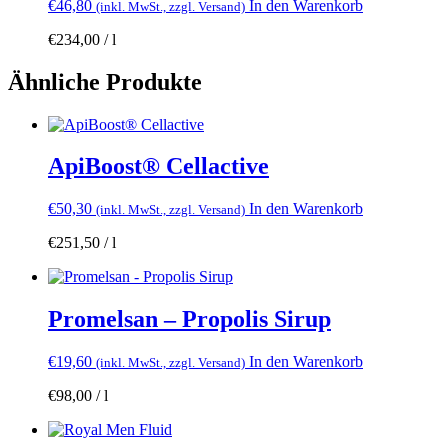
€
46,80
In den Warenkorb
(inkl. MwSt., zzgl. Versand)
€
234,00
/
l
Ähnliche Produkte
ApiBoost® Cellactive
€
50,30
In den Warenkorb
(inkl. MwSt., zzgl. Versand)
€
251,50
/
l
Promelsan – Propolis Sirup
€
19,60
In den Warenkorb
(inkl. MwSt., zzgl. Versand)
€
98,00
/
l