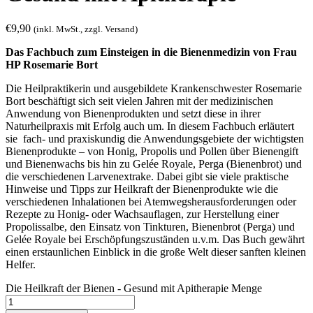
€
9,90
(inkl. MwSt., zzgl. Versand)
Das Fachbuch zum Einsteigen in die Bienenmedizin von Frau
HP Rosemarie Bort
Die Heilpraktikerin und ausgebildete Krankenschwester Rosemarie
Bort beschäftigt sich seit vielen Jahren mit der medizinischen
Anwendung von Bienenprodukten und setzt diese in ihrer
Naturheilpraxis mit Erfolg auch um. In diesem Fachbuch erläutert
sie fach- und praxiskundig die Anwendungsgebiete der wichtigsten
Bienenprodukte – von Honig, Propolis und Pollen über Bienengift
und Bienenwachs bis hin zu Gelée Royale, Perga (Bienenbrot) und
die verschiedenen Larvenextrake. Dabei gibt sie viele praktische
Hinweise und Tipps zur Heilkraft der Bienenprodukte wie die
verschiedenen Inhalationen bei Atemwegsherausforderungen oder
Rezepte zu Honig- oder Wachsauflagen, zur Herstellung einer
Propolissalbe, den Einsatz von Tinkturen, Bienenbrot (Perga) und
Gelée Royale bei Erschöpfungszuständen u.v.m. Das Buch gewährt
einen erstaunlichen Einblick in die große Welt dieser sanften kleinen
Helfer.
Die Heilkraft der Bienen - Gesund mit Apitherapie Menge