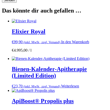
Das könnte dir auch gefallen …
Elixier Royal
€
99,90
In den Warenkorb
(inkl. MwSt., zzgl. Versand)
€
4.995,00
/
l
Bienen-Kalender-Apitherapie
(Limited Edition)
€
23,70
Weiterlesen
(inkl. MwSt., zzgl. Versand)
ApiBoost® Propolis plus