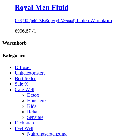
Royal Men Fluid
€
29,90
In den Warenkorb
(inkl. MwSt., zzgl. Versand)
€
996,67
/
l
Warenkorb
Kategorien
Diffuser
Unkategorisiert
Best Seller
Sale %
Care Well
Detox
Haustiere
Kids
Reha
Sensible
Fachbuch
Feel Well
Nahrungsergänzung