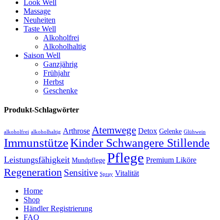
Look Well
Massage
Neuheiten
Taste Well
Alkoholfrei
Alkoholhaltig
Saison Well
Ganzjährig
Frühjahr
Herbst
Geschenke
Produkt-Schlagwörter
Atemwege
Arthrose
Detox
Gelenke
alkoholfrei
alkoholhaltig
Glühwein
Immunstütze
Kinder Schwangere Stillende
Pflege
Leistungsfähigkeit
Premium Liköre
Mundpflege
Regeneration
Sensitive
Vitalität
Spray
Home
Shop
Händler Registrierung
FAQ