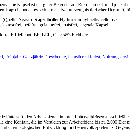
s. Die Kapsel ist ein guter Belgeiter auf Reisen, oder für all jene, di
ten Kapsel handelt es sich um ein Naturerzeugnis tierischer Herkunft, fü
in (Quelle: Agave)
Kapselhülle:
Hydroxypropylmethylcellulose
laktosefrei, hefefrei, gelatinefrei, maisfrei, vegetale Kapsel
UE/Non-UE Lieferant: BIOBEE, CH-9453 Eichberg
ll
,
Frühjahr
,
Ganzjährig
,
Geschenke
,
Haustiere
,
Herbst
,
Nahrungsergä
lle Futtersaft, den Arbeitsbienen in ihren Futtersaftdrüsen ausschließl
le eine Königin, die im Vergleich zur Arbeiterbiene bis zu 2.000 Eier 
öhnlichen biologischen Entwicklung im Bienenvolk spielen, ist Gegens