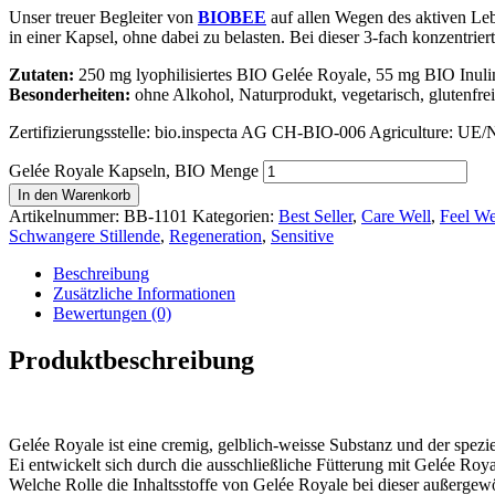
Unser treuer Begleiter von
BIOBEE
auf allen Wegen des aktiven Leben
in einer Kapsel, ohne dabei zu belasten. Bei dieser 3-fach konzentrier
Zutaten:
250 mg lyophilisiertes BIO Gelée Royale, 55 mg BIO Inul
Besonderheiten:
ohne Alkohol, Naturprodukt, vegetarisch, glutenfrei, 
Zertifizierungsstelle: bio.inspecta AG CH-BIO-006 Agriculture: 
Gelée Royale Kapseln, BIO Menge
In den Warenkorb
Artikelnummer:
BB-1101
Kategorien:
Best Seller
,
Care Well
,
Feel We
Schwangere Stillende
,
Regeneration
,
Sensitive
Beschreibung
Zusätzliche Informationen
Bewertungen (0)
Produktbeschreibung
Gelée Royale ist eine cremig, gelblich-weisse Substanz und der spezie
Ei entwickelt sich durch die ausschließliche Fütterung mit Gelée Roya
Welche Rolle die Inhaltsstoffe von Gelée Royale bei dieser außergew