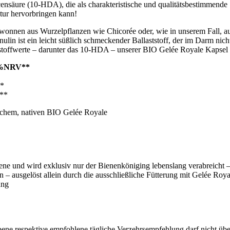
nsäure (10-HDA), die als charakteristische und qualitätsbestimmende S
tur hervorbringen kann!
gewonnen aus Wurzelpflanzen wie Chicorée oder, wie in unserem Fall, a
Inulin ist ein leicht süßlich schmeckender Ballaststoff, der im Darm n
hrstoffwerte – darunter das 10-HDA – unserer BIO Gelée Royale Kapsel
%NRV**
*
**
ischem, nativen BIO Gelée Royale
Biene und wird exklusiv nur der Bienenköniging lebenslang verabreich
n – ausgelöst allein durch die ausschließliche Fütterung mit Gelée Roya
ung
ene respektive empfohlene tägliche Verzehrsempfehlung darf nicht über