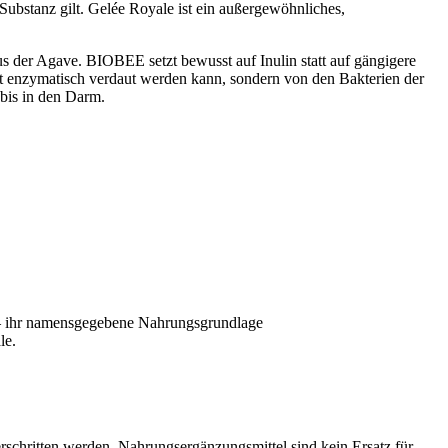
ubstanz gilt. Gelée Royale ist ein außergewöhnliches,
us der Agave. BIOBEE setzt bewusst auf Inulin statt auf gängigere
icht enzymatisch verdaut werden kann, sondern von den Bakterien der
 bis in den Darm.
t – ihr namensgegebene Nahrungsgrundlage
le.
schritten werden. Nahrungsergänzungsmittel sind kein Ersatz für