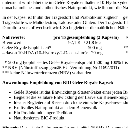
untersucht wird dabei die im Gelée Royale enthaltene 10-Hydroxydece
unnachahmliches und authentisches Naturprodukt, wie ihn nur die Na
In der Kapsel ist Inulin der Trägerstoff und Präbiotikum zugleich – 
Trägerstoffe wie Maltodextrin, Laktose oder Gluten. Der Trägerstoff 
Darmflora verstoffwechselt wird. So begleitet er die natürlichen Nä
Nährwerte: pro Tagesempfehlung (2 Kapseln) 
Brennwert: 92,1 KJ / 21,8 kcal
Gelée Royale lyophilisiert
*
: 500 mg **
– davon 10-HDA (10-Hydroxy-2-Decensäure): 20 mg *
*
500 mg lyophilisiertes Gelée Royale entspricht 1500 mg 100% fr
** NRV (Nährstoffbezug gemäß EU Verordnung Nr 1169/2011)
*** keine Nährwertreferenzen (NRV) vorhanden
Anwendungs-Empfehlung von BIO Gelée Royale Kapsel:
Gelée Royale ist das Entwicklungs-Starter-Paket einer jeden 
Begleitet die zelluläre Entwicklung der Larve zur Bienenkönigi
Idealer Begleiter auf Reisen durch die einfache Kapselanwend
Kraftvolles Naturprodukt aus dem Bienenvolk
Ein Produkt mit langer Tradition
Naturbasiertes BIO-Produkt
Hinweis
: Dies ist ein Nahrungsergänzungsmittel (NEM). Die angegeb