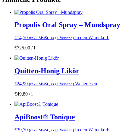
Propolis Oral Spray – Mundspray
€
14,50
In den Warenkorb
(inkl. MwSt., zzgl. Versand)
€
725,00
/
l
Quitten-Honig Likör
€
24,90
Weiterlesen
(inkl. MwSt., zzgl. Versand)
€
49,80
/
l
ApiBoost® Tonique
€
39,70
In den Warenkorb
(inkl. MwSt., zzgl. Versand)