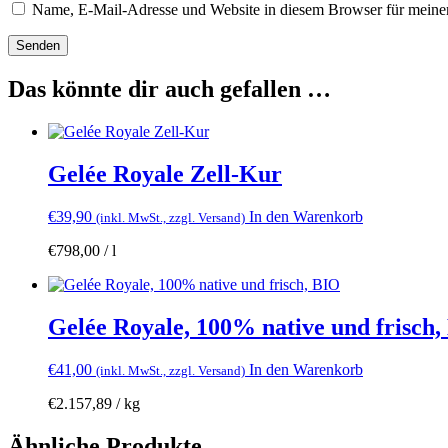
Name, E-Mail-Adresse und Website in diesem Browser für meine
Das könnte dir auch gefallen …
Gelée Royale Zell-Kur
€
39,90
In den Warenkorb
(inkl. MwSt., zzgl. Versand)
€
798,00
/
l
Gelée Royale, 100% native und frisch,
€
41,00
In den Warenkorb
(inkl. MwSt., zzgl. Versand)
€
2.157,89
/
kg
Ähnliche Produkte