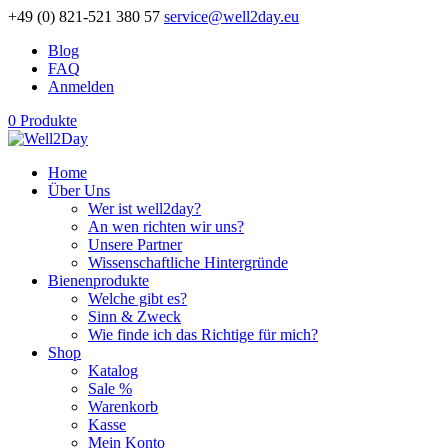
+49 (0) 821-521 380 57
service@well2day.eu
Blog
FAQ
Anmelden
0 Produkte
Home
Über Uns
Wer ist well2day?
An wen richten wir uns?
Unsere Partner
Wissenschaftliche Hintergründe
Bienenprodukte
Welche gibt es?
Sinn & Zweck
Wie finde ich das Richtige für mich?
Shop
Katalog
Sale %
Warenkorb
Kasse
Mein Konto