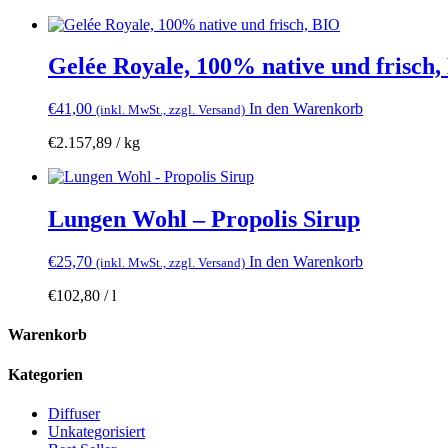
Gelée Royale, 100% native und frisch,
€
41,00
In den Warenkorb
(inkl. MwSt., zzgl. Versand)
€
2.157,89
/
kg
Lungen Wohl – Propolis Sirup
€
25,70
In den Warenkorb
(inkl. MwSt., zzgl. Versand)
€
102,80
/
l
Warenkorb
Kategorien
Diffuser
Unkategorisiert