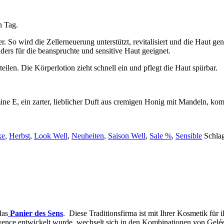
n Tag.
So wird die Zellerneuerung unterstützt, revitalisiert und die Haut genä
ders für die beanspruchte und sensitive Haut geeignet.
len. Die Körperlotion zieht schnell ein und pflegt die Haut spürbar.
ne E, ein zarter, lieblicher Duft aus cremigen Honig mit Mandeln, k
ke
,
Herbst
,
Look Well
,
Neuheiten
,
Saison Well
,
Sale %
,
Sensible
Schla
das
Panier des Sens
. Diese Traditionsfirma ist mit Ihrer Kosmetik für
vence entwickelt wurde, wechselt sich in den Kombinationen von Gelée