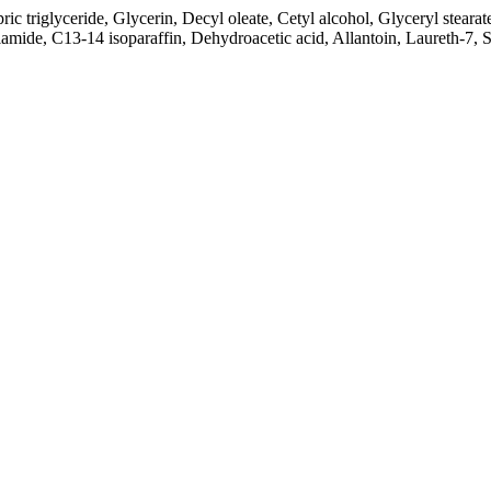
c triglyceride, Glycerin, Decyl oleate, Cetyl alcohol, Glyceryl stearate
mide, C13-14 isoparaffin, Dehydroacetic acid, Allantoin, Laureth-7, S