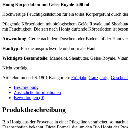
Honig Körperlotion mit Gelée Royale 200 ml
Hochwertige Feuchtigkeitslotion für ein tolles Körpergefühl durch de
Pflegende Körperlotion mit biologischem Gelée Royale und Sheabutter. 
mit Feuchtigkeit. Die zart nach Honig duftende Körperlotion ist beson
Anwendung
: Gerne nach dem Duschen oder Baden auf der Haut vertei
Hauttyp:
Für die anspruchsvolle und normale Haut.
Wichtigste Bestandteile:
Mandelöl, Sheabutter, Gelee-Royale, Vitami
Nicht vorrätig
Artikelnummer:
PS-1801
Kategorien:
Frühjahr
,
Ganzjährig
,
Geschen
Beschreibung
Zusätzliche Informationen
Bewertungen (0)
Produktbeschreibung
Bio Honig aus der Provence in einer Pflegeline verarbeitet, so macht 
Eigenschaften bekannt. Diese Formel, die um den Bio Honig der Pro