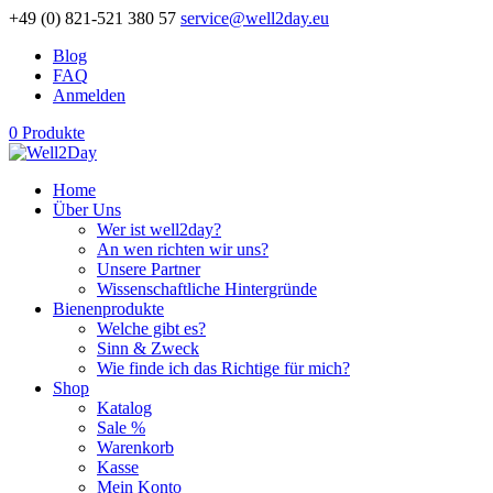
+49 (0) 821-521 380 57
service@well2day.eu
Blog
FAQ
Anmelden
0 Produkte
Home
Über Uns
Wer ist well2day?
An wen richten wir uns?
Unsere Partner
Wissenschaftliche Hintergründe
Bienenprodukte
Welche gibt es?
Sinn & Zweck
Wie finde ich das Richtige für mich?
Shop
Katalog
Sale %
Warenkorb
Kasse
Mein Konto