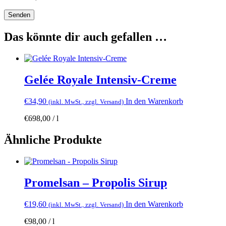
Das könnte dir auch gefallen …
Gelée Royale Intensiv-Creme
€
34,90
In den Warenkorb
(inkl. MwSt., zzgl. Versand)
€
698,00
/
l
Ähnliche Produkte
Promelsan – Propolis Sirup
€
19,60
In den Warenkorb
(inkl. MwSt., zzgl. Versand)
€
98,00
/
l