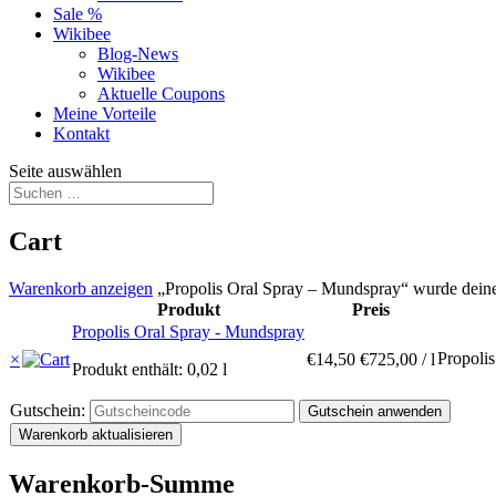
Sale %
Wikibee
Blog-News
Wikibee
Aktuelle Coupons
Meine Vorteile
Kontakt
Seite auswählen
Cart
Warenkorb anzeigen
„Propolis Oral Spray – Mundspray“ wurde dein
Produkt
Preis
Propolis Oral Spray - Mundspray
Propoli
×
€
14,50
€
725,00
/
l
Produkt enthält: 0,02
l
Gutschein:
Gutschein anwenden
Warenkorb aktualisieren
Warenkorb-Summe