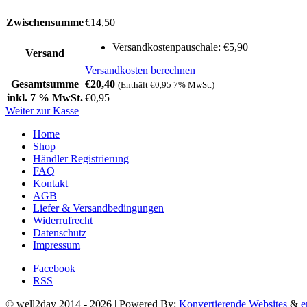
Zwischensumme
€
14,50
Versandkostenpauschale:
€
5,90
Versand
Versandkosten berechnen
Gesamtsumme
€
20,40
(Enthält
€
0,95
7% MwSt.)
inkl. 7 % MwSt.
€
0,95
Weiter zur Kasse
Home
Shop
Händler Registrierung
FAQ
Kontakt
AGB
Liefer & Versandbedingungen
Widerrufrecht
Datenschutz
Impressum
Facebook
RSS
© well2day 2014 - 2026 | Powered By:
Konvertierende Websites
&
e