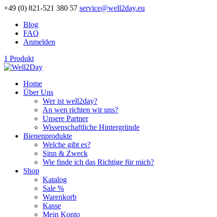
+49 (0) 821-521 380 57
service@well2day.eu
Blog
FAQ
Anmelden
1 Produkt
Home
Über Uns
Wer ist well2day?
An wen richten wir uns?
Unsere Partner
Wissenschaftliche Hintergründe
Bienenprodukte
Welche gibt es?
Sinn & Zweck
Wie finde ich das Richtige für mich?
Shop
Katalog
Sale %
Warenkorb
Kasse
Mein Konto