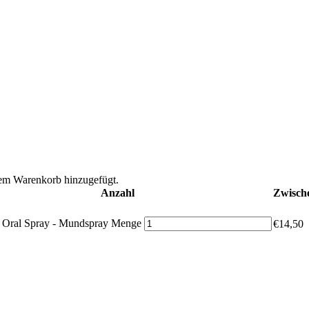
em Warenkorb hinzugefügt.
Anzahl
Zwisc
s Oral Spray - Mundspray Menge
€
14,50